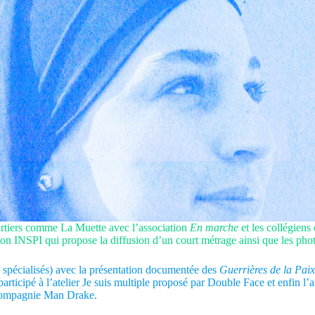
uartiers comme La Muette avec l’association
En marche
et les collégiens
ation INSPI qui propose la diffusion d’un court métrage ainsi que les p
 spécialisés) avec la présentation documentée des
Guerrières de la Paix
icipé à l’atelier Je suis multiple proposé par Double Face et enfin l’
la compagnie Man Drake.