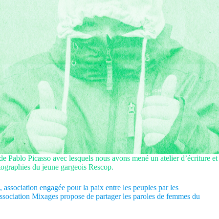
 de Pablo Picasso avec lesquels nous avons mené un atelier d’écriture et
hotographies du jeune gargeois Rescop.
, association engagée pour la paix entre les peuples par les
association Mixages propose de partager les paroles de femmes du