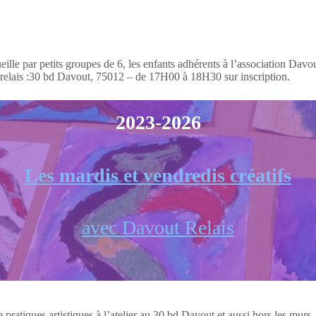
lle par petits groupes de 6, les enfants adhérents à l’association Davout
ut relais :30 bd Davout, 75012 – de 17H00 à 18H30 sur inscription.
2023-2026
Les mardis et vendredis créatifs
avec Davout Relais
pratiques artistiques à l’atelier au 30 bd Davout et aussi hors les murs.