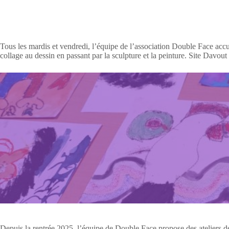
Tous les mardis et vendredi, l’équipe de l’association Double Face accuei
collage au dessin en passant par la sculpture et la peinture. Site Davo
Depuis la rentrée 2025, l’équipe de Double Face propose des ateliers de 