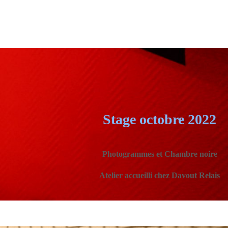
Stage octobre 2022
Photogrammes et Chambre noire
Atelier accueilli chez Davout Relais