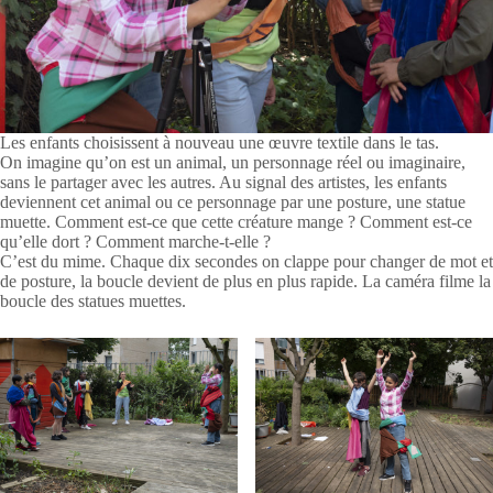
Les enfants choisissent à nouveau une œuvre textile dans le tas.
On imagine qu’on est un animal, un personnage réel ou imaginaire,
sans le partager avec les autres. Au signal des artistes, les enfants
deviennent cet animal ou ce personnage par une posture, une statue
muette. Comment est-ce que cette créature mange ? Comment est-ce
qu’elle dort ? Comment marche-t-elle ?
C’est du mime. Chaque dix secondes on clappe pour changer de mot et
de posture, la boucle devient de plus en plus rapide. La caméra filme la
boucle des statues muettes.