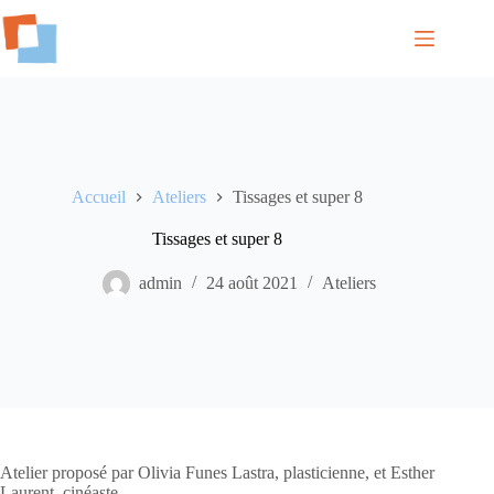
Passer
au
contenu
Accueil
Ateliers
Tissages et super 8
Tissages et super 8
admin
24 août 2021
Ateliers
Atelier proposé par Olivia Funes Lastra, plasticienne, et Esther
Laurent, cinéaste.