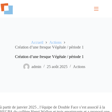
Passer
au
contenu
Accueil
Actions
Création d’une fresque Végétale / période 1
Création d’une fresque Végétale / période 1
admin
25 août 2025
Actions
à partir de janvier 2025 , l’équipe de Double Face s’est associé à la
SEGPA du collège Henri Wallon et trois enseignants et a proposé une