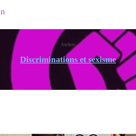
in
Ateliers
Discriminations et sexisme