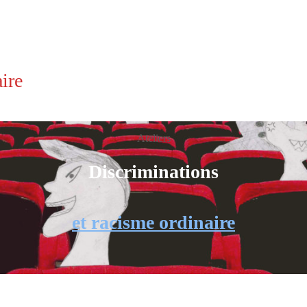
ire
Ateliers
Discriminations
et racisme ordinaire