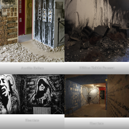
Hêlène Tafrihi Pousset
Aurélie Balian
Heartiste
Heartiste