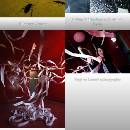
Hêlène Tafrihi Pousset & Wanda
Véronique Ganaho
Pfeffer
Virginie Loisel/ scénographie