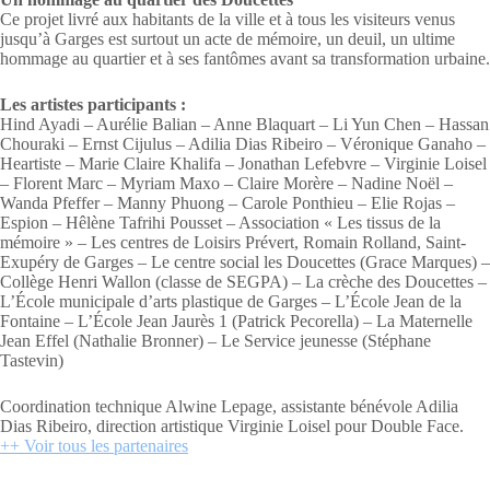
Ce projet livré aux habitants de la ville et à tous les visiteurs venus
jusqu’à Garges est surtout un acte de mémoire, un deuil, un ultime
hommage au quartier et à ses fantômes avant sa transformation urbaine.
Les artistes participants :
Hind Ayadi – Aurélie Balian – Anne Blaquart – Li Yun Chen – Hassan
Chouraki – Ernst Cijulus – Adilia Dias Ribeiro – Véronique Ganaho –
Heartiste – Marie Claire Khalifa – Jonathan Lefebvre – Virginie Loisel
– Florent Marc – Myriam Maxo – Claire Morère – Nadine Noël –
Wanda Pfeffer – Manny Phuong – Carole Ponthieu – Elie Rojas –
Espion – Hêlène Tafrihi Pousset – Association « Les tissus de la
mémoire » – Les centres de Loisirs Prévert, Romain Rolland, Saint-
Exupéry de Garges – Le centre social les Doucettes (Grace Marques) –
Collège Henri Wallon (classe de SEGPA) – La crèche des Doucettes –
L’École municipale d’arts plastique de Garges – L’École Jean de la
Fontaine – L’École Jean Jaurès 1 (Patrick Pecorella) – La Maternelle
Jean Effel (Nathalie Bronner) – Le Service jeunesse (Stéphane
Tastevin)
Coordination technique Alwine Lepage, assistante bénévole Adilia
Dias Ribeiro, direction artistique Virginie Loisel pour Double Face.
++ Voir tous les partenaires